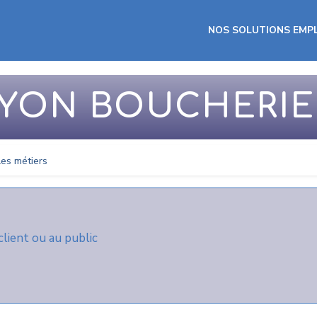
Aller
au
NOS SOLUTIONS EMP
contenu
principal
AYON BOUCHERIE
les métiers
 client ou au public