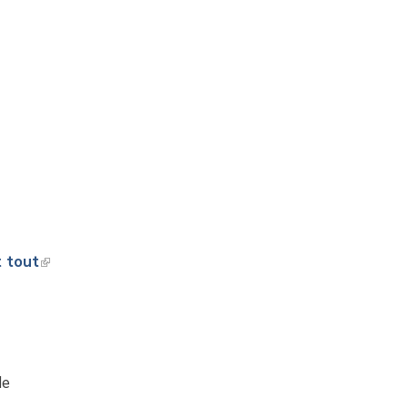
t tout
de