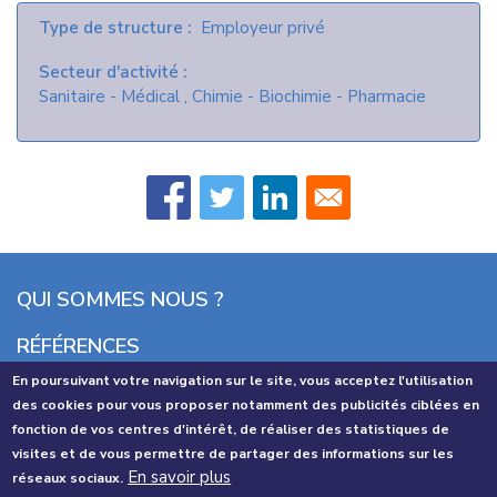
Type de structure
Employeur privé
Secteur d'activité
Sanitaire - Médical
Chimie - Biochimie - Pharmacie
MENU BAS DE PAGE
QUI SOMMES NOUS ?
RÉFÉRENCES
En poursuivant votre navigation sur le site, vous acceptez l'utilisation
CONTACT
des cookies pour vous proposer notamment des publicités ciblées en
fonction de vos centres d'intérêt, de réaliser des statistiques de
SE CONNECTER
visites et de vous permettre de partager des informations sur les
En savoir plus
réseaux sociaux.